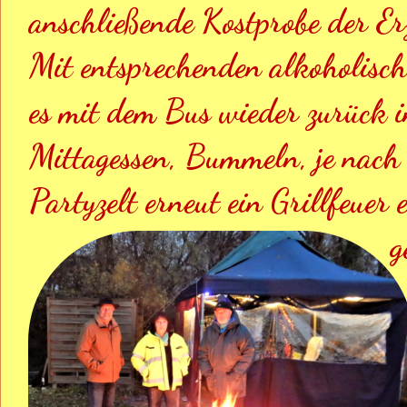
anschließende Kostprobe der Er
Mit entsprechenden alkoholisch
es mit dem Bus wieder zurück i
Mittagessen, Bummeln, je nach
Partyzelt erneut ein Grillfeuer
g