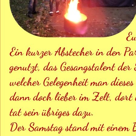
Eu
Ein kurzer Abstecher in den P
genutzt, das Gesangstalent der
welcher Gelegenheit man dieses
dann doch lieber im Zelt, dort
tat sein übriges dazu.
Der Samstag stand mit einem 