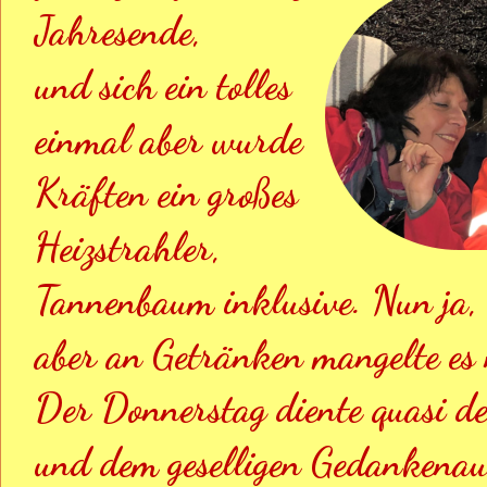
Jahresende, 
und sich ein tolles 
einmal aber wurde 
Kräften ein großes 
Heizstrahler, 
Tannenbaum inklusive. Nun ja, 
aber an Getränken mangelte es 
Der Donnerstag diente quasi de
und dem geselligen Gedankenaus